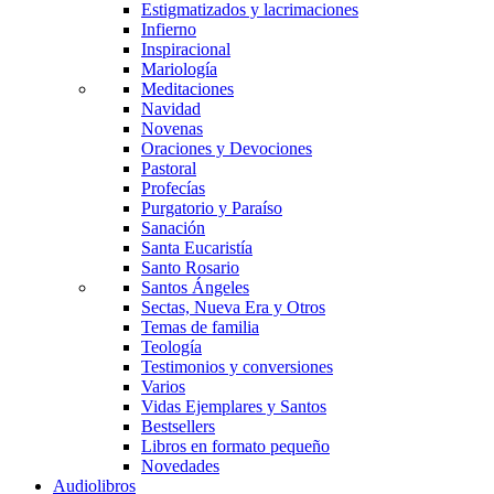
Estigmatizados y lacrimaciones
Infierno
Inspiracional
Mariología
Meditaciones
Navidad
Novenas
Oraciones y Devociones
Pastoral
Profecías
Purgatorio y Paraíso
Sanación
Santa Eucaristía
Santo Rosario
Santos Ángeles
Sectas, Nueva Era y Otros
Temas de familia
Teología
Testimonios y conversiones
Varios
Vidas Ejemplares y Santos
Bestsellers
Libros en formato pequeño
Novedades
Audiolibros