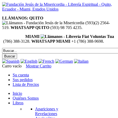
LLÁMANOS: QUITO
(593)(2) 2564-
519.
WHATSAPP QUITO
(593) 98 705 4235.
MIAMI
(786) 388-3128.
WHATSAPP MIAMI
+1 (786) 388-9698.
Carro vacío
Mostrar Carrito
Su cuenta
Sus pedidos
Lista de Precios
Inicio
Quiénes Somos
Libros
Apariciones y
Revelaciones