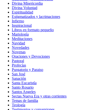
Divina Misericordia
Divina Voluntad
Espiritualidad
Estigmatizados y lacrimaciones
Infierno
Inspiracional
Libros en formato pequeño
Mariología
Meditaciones
Navidad
Novedades
Novenas
Oraciones y Devociones
Pastoral
Profecías
Purgatorio y Paraiso
San José
Sanación
Santa Eucaristía
Santo Rosario
Santos Angeles
Sectas Nueva Era y otras corrientes
Temas de familia
Teología
Testimonios y conversiones