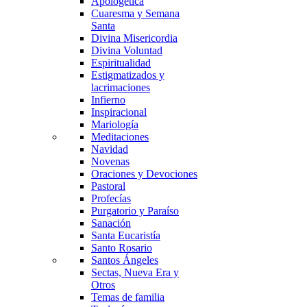
Apologética
Cuaresma y Semana
Santa
Divina Misericordia
Divina Voluntad
Espiritualidad
Estigmatizados y
lacrimaciones
Infierno
Inspiracional
Mariología
Meditaciones
Navidad
Novenas
Oraciones y Devociones
Pastoral
Profecías
Purgatorio y Paraíso
Sanación
Santa Eucaristía
Santo Rosario
Santos Ángeles
Sectas, Nueva Era y
Otros
Temas de familia