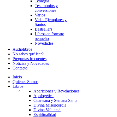
Teología
Testimonios y
conversiones
Varios
Vidas Ejemplares y
Santos
Bestsellers
Libros en formato
pequeño
Novedades
Audiolibros
No sabes qué leer?
Preguntas frecuentes
Noticias y Novedades
Contacto
Inicio
Quiénes Somos
Libros
Apariciones y Revelaciones
Apologética
Cuaresma y Semana Santa
Divina Misericordia
Divina Voluntad
Espiritualidad