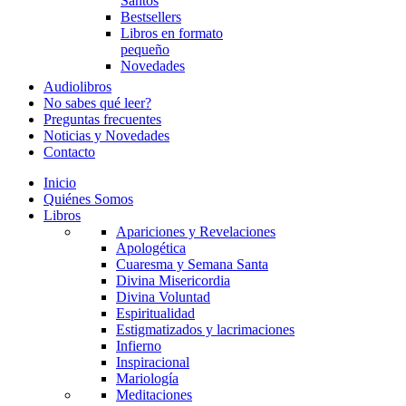
Santos
Bestsellers
Libros en formato
pequeño
Novedades
Audiolibros
No sabes qué leer?
Preguntas frecuentes
Noticias y Novedades
Contacto
Inicio
Quiénes Somos
Libros
Apariciones y Revelaciones
Apologética
Cuaresma y Semana Santa
Divina Misericordia
Divina Voluntad
Espiritualidad
Estigmatizados y lacrimaciones
Infierno
Inspiracional
Mariología
Meditaciones