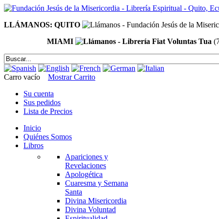
LLÁMANOS: QUITO
MIAMI
(
Carro vacío
Mostrar Carrito
Su cuenta
Sus pedidos
Lista de Precios
Inicio
Quiénes Somos
Libros
Apariciones y
Revelaciones
Apologética
Cuaresma y Semana
Santa
Divina Misericordia
Divina Voluntad
Espiritualidad