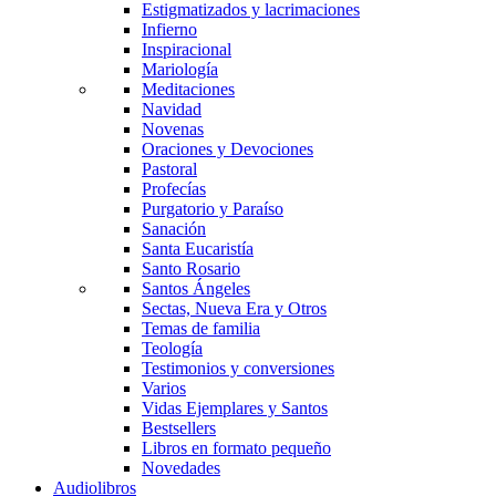
Estigmatizados y lacrimaciones
Infierno
Inspiracional
Mariología
Meditaciones
Navidad
Novenas
Oraciones y Devociones
Pastoral
Profecías
Purgatorio y Paraíso
Sanación
Santa Eucaristía
Santo Rosario
Santos Ángeles
Sectas, Nueva Era y Otros
Temas de familia
Teología
Testimonios y conversiones
Varios
Vidas Ejemplares y Santos
Bestsellers
Libros en formato pequeño
Novedades
Audiolibros