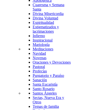
Apologética
Cuaresma y Semana
Santa
Divina Misericordia
Divina Voluntad
Espiritualidad
Estigmatizados y
lacrimaciones
Infierno
Inspiracional
Mariología
Meditaciones
Navidad
Novenas
Oraciones y Devociones
Pastoral
Profecías
Purgatorio y Paraíso
Sanación
Santa Eucaristía
Santo Rosario
Santos Ángeles
Sectas, Nueva Era y
Otros
Temas de familia