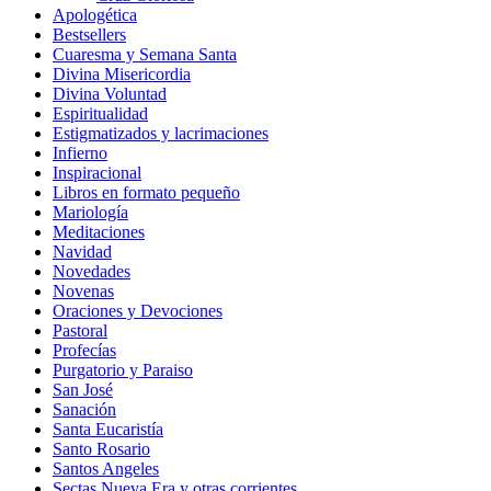
Apologética
Bestsellers
Cuaresma y Semana Santa
Divina Misericordia
Divina Voluntad
Espiritualidad
Estigmatizados y lacrimaciones
Infierno
Inspiracional
Libros en formato pequeño
Mariología
Meditaciones
Navidad
Novedades
Novenas
Oraciones y Devociones
Pastoral
Profecías
Purgatorio y Paraiso
San José
Sanación
Santa Eucaristía
Santo Rosario
Santos Angeles
Sectas Nueva Era y otras corrientes