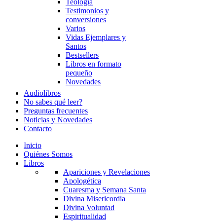
Teología
Testimonios y
conversiones
Varios
Vidas Ejemplares y
Santos
Bestsellers
Libros en formato
pequeño
Novedades
Audiolibros
No sabes qué leer?
Preguntas frecuentes
Noticias y Novedades
Contacto
Inicio
Quiénes Somos
Libros
Apariciones y Revelaciones
Apologética
Cuaresma y Semana Santa
Divina Misericordia
Divina Voluntad
Espiritualidad