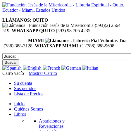
LLÁMANOS: QUITO
(593)(2) 2564-
519.
WHATSAPP QUITO
(593) 98 705 4235.
MIAMI
(786) 388-3128.
WHATSAPP MIAMI
+1 (786) 388-9698.
Carro vacío
Mostrar Carrito
Su cuenta
Sus pedidos
Lista de Precios
Inicio
Quiénes Somos
Libros
Apariciones y
Revelaciones