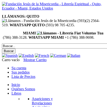
LLÁMANOS: QUITO
(593)(2) 2564-
519.
WHATSAPP QUITO
(593) 98 705 4235.
MIAMI
(786) 388-3128.
WHATSAPP MIAMI
+1 (786) 388-9698.
Carro vacío
Mostrar Carrito
Su cuenta
Sus pedidos
Lista de Precios
Inicio
Quiénes Somos
Libros
Apariciones y
Revelaciones