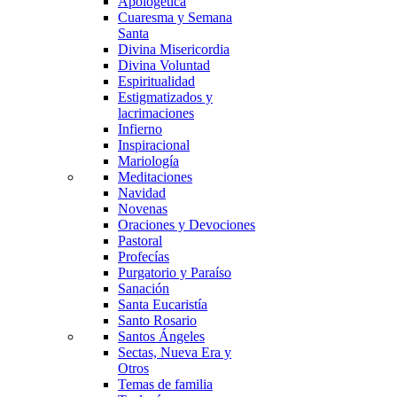
Apologética
Cuaresma y Semana
Santa
Divina Misericordia
Divina Voluntad
Espiritualidad
Estigmatizados y
lacrimaciones
Infierno
Inspiracional
Mariología
Meditaciones
Navidad
Novenas
Oraciones y Devociones
Pastoral
Profecías
Purgatorio y Paraíso
Sanación
Santa Eucaristía
Santo Rosario
Santos Ángeles
Sectas, Nueva Era y
Otros
Temas de familia