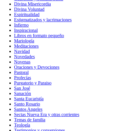
Divina Misericordia
Divina Voluntad
Espiritualidad
Estigmatizados y lacrimaciones
Infierno
Inspiracional
Libros en formato pequeño
Mariología
Meditaciones
Navidad
Novedades
Novenas
Oraciones y Devociones
Pastoral
Profecías
Purgatorio y Paraiso
San José
Sanación
Santa Eucaristía
Santo Rosario
Santos Angeles
Sectas Nueva Era y otras corrientes
Temas de familia
Teología
Testimonios y conversiones