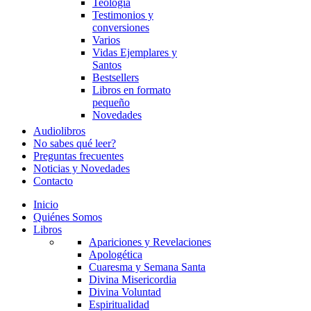
Teología
Testimonios y
conversiones
Varios
Vidas Ejemplares y
Santos
Bestsellers
Libros en formato
pequeño
Novedades
Audiolibros
No sabes qué leer?
Preguntas frecuentes
Noticias y Novedades
Contacto
Inicio
Quiénes Somos
Libros
Apariciones y Revelaciones
Apologética
Cuaresma y Semana Santa
Divina Misericordia
Divina Voluntad
Espiritualidad