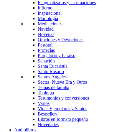
Estigmatizados y lacrimaciones
Infierno
Inspiracional
Mariología
Meditaciones
Navidad
Novenas
Oraciones y Devociones
Pastoral
Profecías
Purgatorio y Paraíso
Sanación
Santa Eucaristía
Santo Rosario
Santos Ángeles
Sectas, Nueva Era y Otros
Temas de familia
Teología
Testimonios y conversiones
Varios
Vidas Ejemplares y Santos
Bestsellers
Libros en formato pequeño
Novedades
Audiolibros